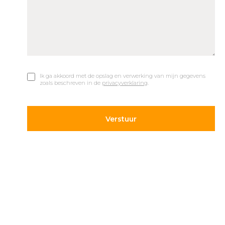
Ik ga akkoord met de opslag en verwerking van mijn gegevens
zoals beschreven in de
privacyverklaring
.
© 2019 Car Parks |
Privacy en Disclaimer
Adres
Volg ons