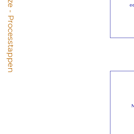
Werkwijze - Processtappen
ee
N