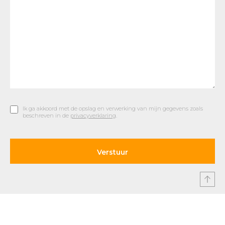
Ik ga akkoord met de opslag en verwerking van mijn gegevens zoals
beschreven in de
privacyverklaring
.
© 2019 Car Parks |
Privacy en Disclaimer