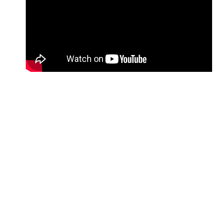
Over de rol
Als werkvoorbereider leg jij de fundering nog vóór de
schop de grond in gaat. Je bent vanaf het begin
betrokken en duikt als eerste in de contractstukken,
de tekeningen en de werkbegroting. Je controleert