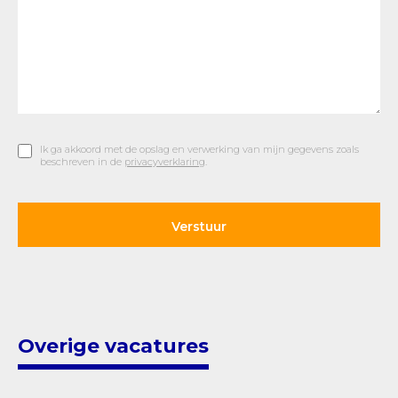
Ik ga akkoord met de opslag en verwerking van mijn gegevens zoals
beschreven in de
privacyverklaring
.
Overige vacatures