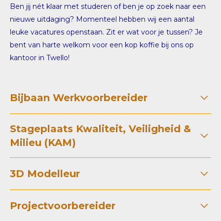
Ben jij nét klaar met studeren of ben je op zoek naar een
nieuwe uitdaging? Momenteel hebben wij een aantal
leuke vacatures openstaan. Zit er wat voor je tussen? Je
bent van harte welkom voor een kop koffie bij ons op
kantoor in Twello!
Bijbaan Werkvoorbereider
Stageplaats Kwaliteit, Veiligheid &
Wil jij naast je studie alvast waardevolle
Milieu (KAM)
praktijkervaring opdoen in de bouw? En lijkt het je
interessant om mee te werken aan innovatieve en
duurzame bedrijfspanden of parkeeroplossingen
3D Modelleur
Samen bouwen aan slimme bedrijfsgebouwen of
door heel Nederland? Dan hebben wij een mooie
parkeeroplossingen, wie wil dat nou niet? Goed
kans voor jou!
nieuws: wij zijn op zoek naar een leergierige hbo-
Projectvoorbereider
Wil jij werken bij een werkgever met een fijne
student die met ons meewerkt aan het verbeteren
24 – 32 uur p/wk
werksfeer, betrokken collega’s en volop