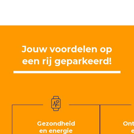
formulier in. Een CV is niet direct nodig!
Jouw voordelen op
een rij geparkeerd!
Gezondheid
Ont
en energie