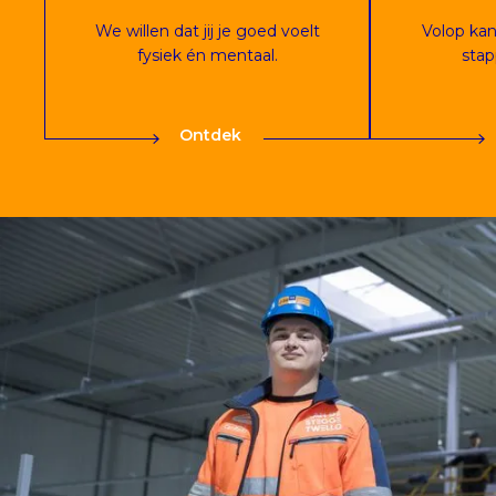
We willen dat jij je goed voelt
Volop ka
fysiek én mentaal.
stap
Ontdek