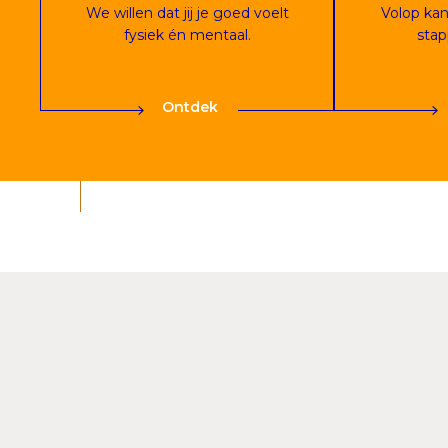
We willen dat jij je goed voelt
Volop ka
fysiek én mentaal.
stap
Ontdek