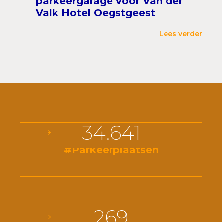
parkeergarage voor Van der
Valk Hotel Oegstgeest
Lees verder
34.641
#Parkeerplaatsen
269