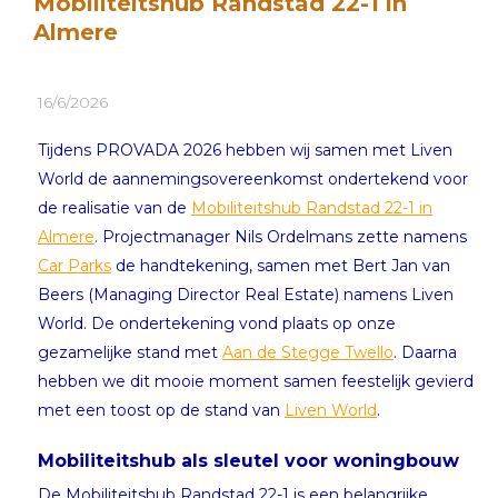
Mobiliteitshub Randstad 22-1 in
Almere
16/6/2026
Tijdens PROVADA 2026 hebben wij samen met Liven
World de aannemingsovereenkomst ondertekend voor
de realisatie van de
Mobiliteitshub Randstad 22-1 in
Almere
. Projectmanager Nils Ordelmans zette namens
Car Parks
de handtekening, samen met Bert Jan van
Beers (Managing Director Real Estate) namens Liven
World. De ondertekening vond plaats op onze
gezamelijke stand met
Aan de Stegge Twello
. Daarna
hebben we dit mooie moment samen feestelijk gevierd
met een toost op de stand van
Liven World
.
Mobiliteitshub als sleutel voor woningbouw
De Mobiliteitshub Randstad 22-1 is een belangrijke