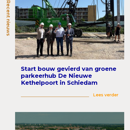
Recent nieuws
Start bouw gevierd van groene
parkeerhub De Nieuwe
Kethelpoort in Schiedam
Lees verder