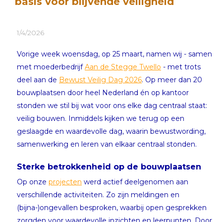
basis voor blijvende veiligheid
1/4/2026
Vorige week woensdag, op 25 maart, namen wij - samen
met moederbedrijf
Aan de Stegge Twello
- met trots
deel aan de
Bewust Veilig Dag 2026
. Op meer dan 20
bouwplaatsen door heel Nederland én op kantoor
stonden we stil bij wat voor ons elke dag centraal staat:
veilig bouwen. Inmiddels kijken we terug op een
geslaagde en waardevolle dag, waarin bewustwording,
samenwerking en leren van elkaar centraal stonden.
Sterke betrokkenheid op de bouwplaatsen
Op onze
projecten
werd actief deelgenomen aan
verschillende activiteiten. Zo zijn meldingen en
(bijna-)ongevallen besproken, waarbij open gesprekken
zorgden voor waardevolle inzichten en leerpunten. Door