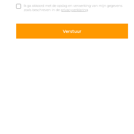
Ik ga akkoord met de opslag en verwerking van mijn gegevens
zoals beschreven in de
privacyverklaring
.
© 2019 Car Parks |
Privacy en Disclaimer
Adres
Volg ons
Hietweideweg 14
Blijf op de hoogte van de
7391 XX Twello
laatste ontwikkelingen op
parkeergebied. Volg ons
+31 (0) 571 277 340
op onze social kanalen.
info@carparks.nl