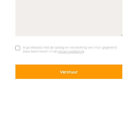
Ik ga akkoord met de opslag en verwerking van mijn gegevens
zoals beschreven in de
privacyverklaring
.
© 2019 Car Parks |
Privacy en Disclaimer
Adres
Volg ons