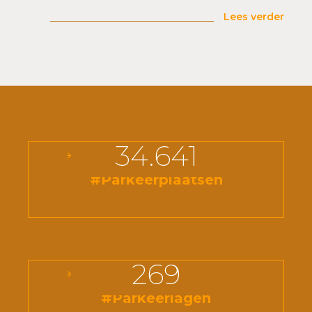
Lees verder
34.641
#Parkeerplaatsen
269
#Parkeerlagen