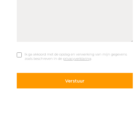
Ik ga akkoord met de opslag en verwerking van mijn gegevens
zoals beschreven in de
privacyverklaring
.
© 2019 Car Parks |
Privacy en Disclaimer