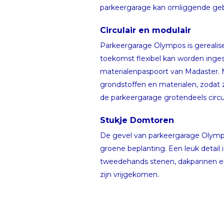
parkeergarage kan omliggende gebo
Circulair en modulair
Parkeergarage Olympos is gereali
toekomst flexibel kan worden inge
materialenpaspoort van Madaster. M
grondstoffen en materialen, zodat
de parkeergarage grotendeels circu
Stukje Domtoren
De gevel van parkeergarage Olympo
groene beplanting. Een leuk detail
tweedehands stenen, dakpannen en 
zijn vrijgekomen.