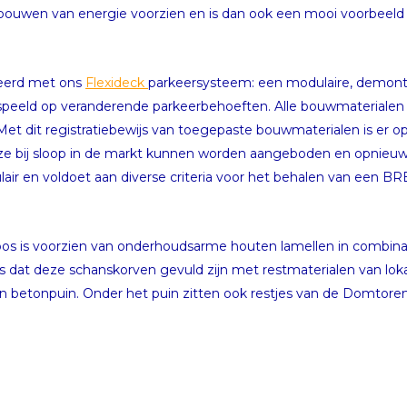
uwen van energie voorzien en is dan ook een mooi voorbeeld in
seerd met ons
Flexideck
parkeersysteem: een modulaire, demont
speeld op veranderende parkeerbehoeften. Alle bouwmaterialen
et dit registratiebewijs van toegepaste bouwmaterialen is er op
 ze bij sloop in de markt kunnen worden aangeboden en opnieuw 
lair en voldoet aan diverse criteria voor het behalen van een B
s is voorzien van onderhoudsarme houten lamellen in combinat
 is dat deze schanskorven gevuld zijn met restmaterialen van lo
betonpuin. Onder het puin zitten ook restjes van de Domtoren