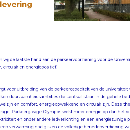
levering
 wij de laatste hand aan de parkeervoorziening voor de Univers
circulair en energiepositief.
gt voor uitbreiding van de parkeercapaciteit van de universiteit
proken duurzaamheidsambities die centraal staan in de gehele b
welzijn en comfort, energieopwekkend en circulair zijn. Deze th
arage. Parkeergarage Olympos wekt meer energie op dan het ver
triciteit en onder andere ledverlichting en een energiezuinige pe
geen verwarming nodig is en de volledige benedenverdieping wo