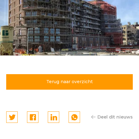
Bouw parkeergarage
Bataviahaven Lelystad van
start
Terug naar overzicht
Deel dit nieuws