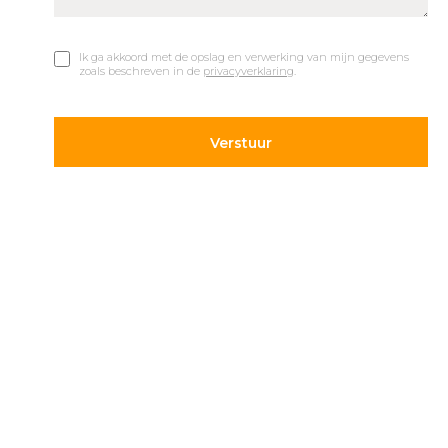
Ik ga akkoord met de opslag en verwerking van mijn gegevens
zoals beschreven in de
privacyverklaring
.
© 2019 Car Parks |
Privacy en Disclaimer
Adres
Volg ons
Hietweideweg 14
Blijf op de hoogte van de
7391 XX Twello
laatste ontwikkelingen op
parkeergebied. Volg ons
+31 (0) 571 277 340
op onze social kanalen.
info@carparks.nl