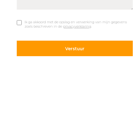
Ik ga akkoord met de opslag en verwerking van mijn gegevens
zoals beschreven in de
privacyverklaring
.
© 2019 Car Parks |
Privacy en Disclaimer
Adres
Volg ons
Hietweideweg 14
Blijf op de hoogte van de
7391 XX Twello
laatste ontwikkelingen op
parkeergebied. Volg ons
+31 (0) 571 277 340
op onze social kanalen.