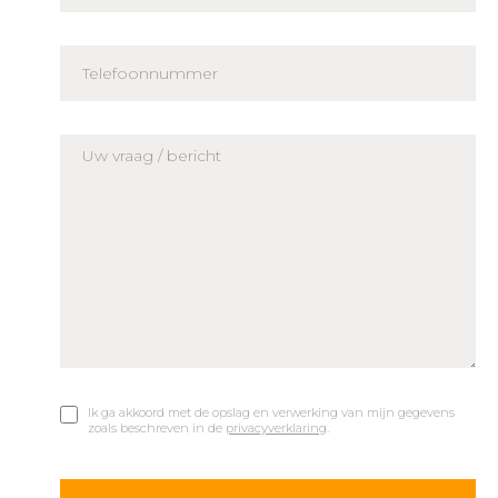
Ik ga akkoord met de opslag en verwerking van mijn gegevens
zoals beschreven in de
privacyverklaring
.