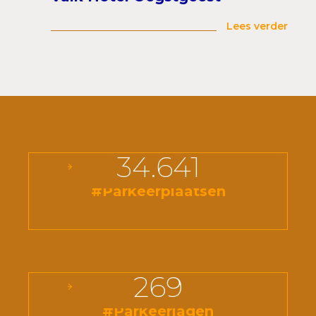
Lees verder
34.641
#Parkeerplaatsen
269
#Parkeerlagen