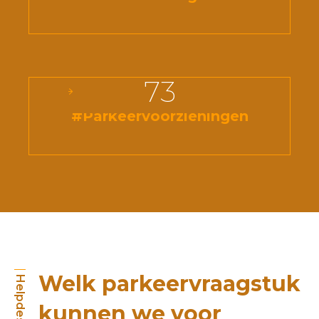
73
#Parkeervoorzieningen
Welk parkeervraagstuk
Helpdesk
kunnen we voor