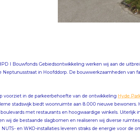
 I Bouwfonds Gebiedsontwikkeling werken wij aan de uitbreid
 Neptunusstraat in Hoofddorp. De bouwwerkzaamheden van fase 
p voorziet in de parkeerbehoefte van de ontwikkeling
Hyde Par
rne stadswijk biedt woonruimte aan 8.000 nieuwe bewoners. He
de boulevards met restaurants en hoogwaardige winkels. Uiterlij
tsen wij de bestaande slagbomen en realiseren wij diverse ruimtes
NUTS- en WKO-installaties leveren straks de energie voor de 