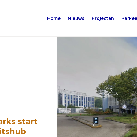
Home
Nieuws
Projecten
Parkee
rks start
eitshub