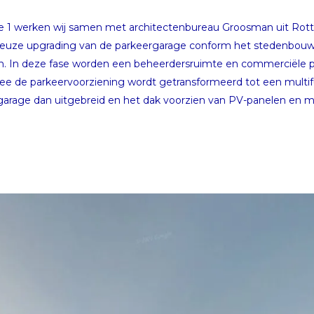
 fase 1 werken wij samen met architectenbureau Groosman uit Rot
ieuze upgrading van de parkeergarage conform het stedenbou
en. In deze fase worden een beheerdersruimte en commerciële p
ee de parkeervoorziening wordt getransformeerd tot een multifu
rgarage dan uitgebreid en het dak voorzien van PV-panelen en