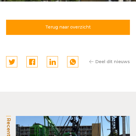
Continental Car Parks wint
samen met VORM tender
voor parkeergarage
Terug naar overzicht
BinckPARK
Deel dit nieuws