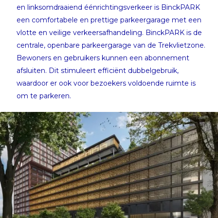
en linksomdraaiend éénrichtingsverkeer is BinckPARK
een comfortabele en prettige parkeergarage met een
vlotte en veilige verkeersafhandeling. BinckPARK is de
centrale, openbare parkeergarage van de Trekvlietzone.
Bewoners en gebruikers kunnen een abonnement
afsluiten. Dit stimuleert efficiënt dubbelgebruik,
waardoor er ook voor bezoekers voldoende ruimte is
om te parkeren.