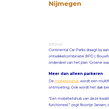
Nijmegen
3/7/2025
Continental Car Parks draagt bij a
ontwikkelcombinatie BPD | Bouwfond
onderdeel van het plan ‘Groene wa
Meer dan alleen parkeren
De
mobiliteitshub
wordt een multifu
ontmoeting. Ook wordt het dak be
“Een mobiliteitshub van deze kwalit
functioneel,” zegt Noortje Jansen,