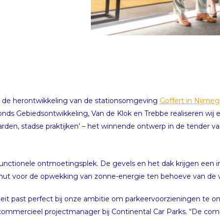
an de herontwikkeling van de stationsomgeving
Goffert in Nijme
s Gebiedsontwikkeling, Van de Klok en Trebbe realiseren wij ee
arden, stadse praktijken’ – het winnende ontwerp in de tender
nctionele ontmoetingsplek. De gevels en het dak krijgen een inv
nut voor de opwekking van zonne-energie ten behoeve van de
eit past perfect bij onze ambitie om parkeervoorzieningen te on
 commercieel projectmanager bij Continental Car Parks. “De comb