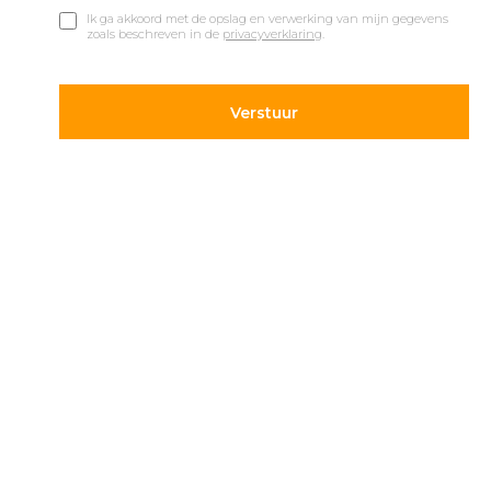
Ik ga akkoord met de opslag en verwerking van mijn gegevens
zoals beschreven in de
privacyverklaring
.
© 2019 Car Parks |
Privacy en Disclaimer
Adres
Volg ons
Hietweideweg 14
Blijf op de hoogte van de
7391 XX Twello
laatste ontwikkelingen op
parkeergebied. Volg ons
+31 (0) 571 277 340
op onze social kanalen.
info@carparks.nl