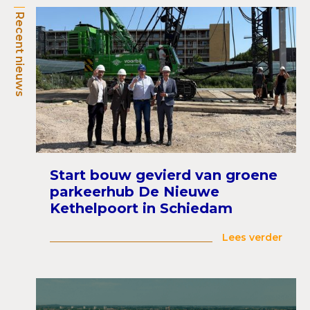
Recent nieuws
Start bouw gevierd van groene
parkeerhub De Nieuwe
Kethelpoort in Schiedam
Lees verder