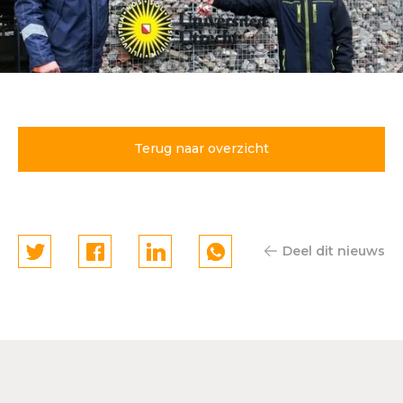
Energiepositieve
parkeergarage Universiteit
Utrecht spectaculair
Terug naar overzicht
geopend
Deel dit nieuws