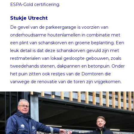
ESPA-Gold certificering.
Stukje Utrecht
De gevel van de parkeergarage is voorzien van
onderhoudsarme houtenlamellen in combinatie met
een plint van schanskorven en groene beplanting. Een
leuk detail is dat deze schanskorven gevuld zijn met
restmaterialen van lokaal gesloopte gebouwen, zoals
tweedehands stenen, dakpannen en betonpuin. Onder
het puin zitten ook restjes van de Domtoren die
vanwege de renovatie van de toren zijn vrijgekomen.