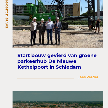
Recent nieuws
Start bouw gevierd van groene
parkeerhub De Nieuwe
Kethelpoort in Schiedam
Lees verder