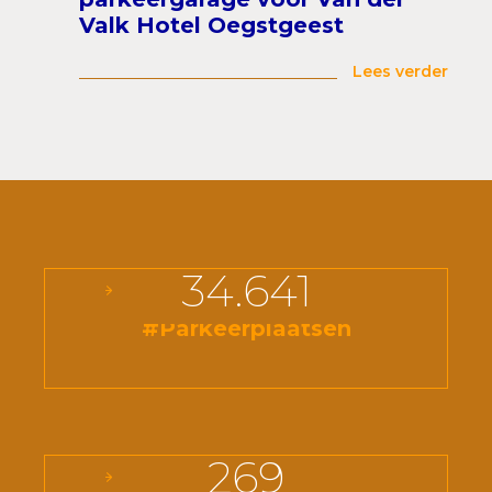
Valk Hotel Oegstgeest
Lees verder
34.641
#Parkeerplaatsen
269