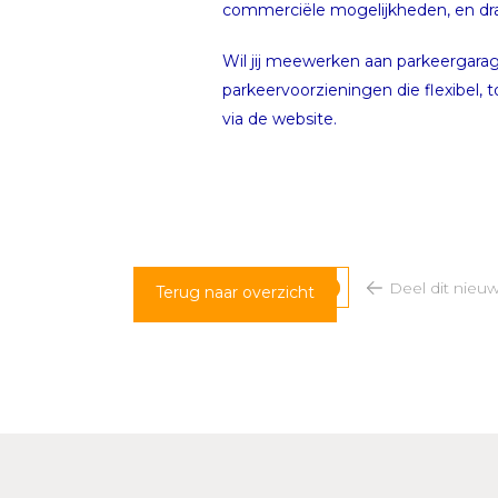
commerciële mogelijkheden, en draa
Wil jij meewerken aan parkeergara
parkeervoorzieningen die flexibel
via de website.
Deel dit nieu
Terug naar overzicht