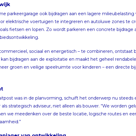
wijk
mme parkeergarage ook bijdragen aan een lagere milieubelasting
oor elektrische voertuigen te integreren en autoluwe zones te c
 zoals fietsen en lopen. Zo wordt parkeren een concrete bijdra
ebiedsontwikkeling.
 commercieel, sociaal en energetisch – te combineren, ontstaat
an bijdragen aan de exploitatie en maakt het geheel rendabeler
er groen en veilige speelruimte voor kinderen – een directe bij
nt
itpost was in de planvorming, schuift het onderwerp nu steeds
 als strategisch adviseur, niet alleen als bouwer. “We worden gel
en we meedenken over de beste locatie, logische routes en een 
zaamheid.”
aanjager van ontwikkeling