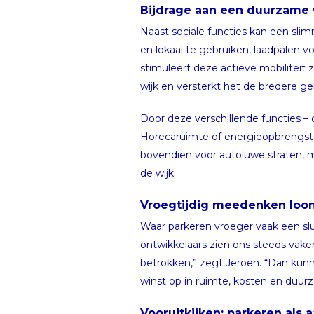
Bijdrage aan een duurzame 
Naast sociale functies kan een sli
en lokaal te gebruiken, laadpalen v
stimuleert deze actieve mobiliteit
wijk en versterkt het de bredere g
Door deze verschillende functies –
Horecaruimte of energieopbrengst k
bovendien voor autoluwe straten, me
de wijk.
Vroegtijdig meedenken loo
Waar parkeren vroeger vaak een slu
ontwikkelaars zien ons steeds vaker
betrokken,” zegt Jeroen. “Dan kunn
winst op in ruimte, kosten en duur
Vooruitkijken: parkeren als 