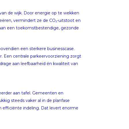
 van de wijk. Door energie op te wekken
reëren, vermindert ze de CO₂-uitstoot en
ge aan een toekomstbestendige, gezonde
 bovendien een sterkere businesscase.
. Een centrale parkeervoorziening zorgt
drage aan leefbaarheid én kwaliteit van
 eerder aan tafel. Gemeenten en
ukkig steeds vaker al in de planfase
efficiënte indeling. Dat levert enorme