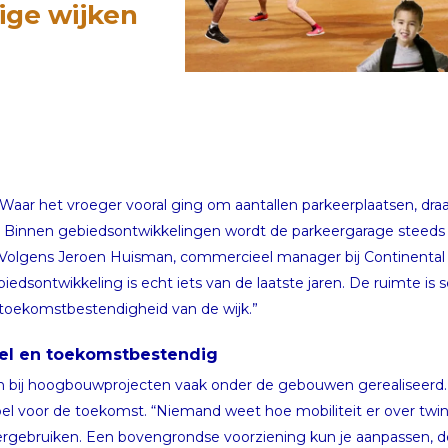
ge wijken
Waar het vroeger vooral ging om aantallen parkeerplaatsen, draait
Binnen gebiedsontwikkelingen wordt de parkeergarage steeds 
. Volgens Jeroen Huisman, commercieel manager bij Continental Ca
dsontwikkeling is echt iets van de laatste jaren. De ruimte is sc
 toekomstbestendigheid van de wijk.”
bel en toekomstbestendig
n bij hoogbouwprojecten vaak onder de gebouwen gerealiseerd. M
bel voor de toekomst. “Niemand weet hoe mobiliteit er over twinti
ergebruiken. Een bovengrondse voorziening kun je aanpassen, 