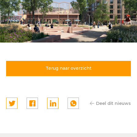
Mobiliteitshub
gebiedsontwikkeling WijCK
Pijnacker-Nootdorp
Terug naar overzicht
Deel dit nieuws