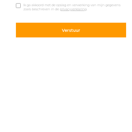
Ik ga akkoord met de opslag en verwerking van mijn gegevens
zoals beschreven in de
privacyverklaring
.
© 2019 Car Parks |
Privacy en Disclaimer
Adres
Volg ons
Hietweideweg 14
Blijf op de hoogte van de
7391 XX Twello
laatste ontwikkelingen op
parkeergebied. Volg ons
+31 (0) 571 277 340
op onze social kanalen.
info@carparks.nl