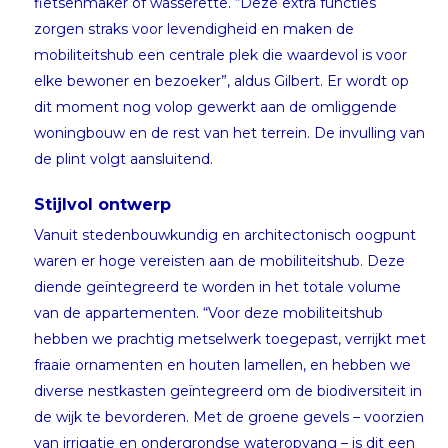
fietsenmaker of wasserette. “Deze extra functies
zorgen straks voor levendigheid en maken de
mobiliteitshub een centrale plek die waardevol is voor
elke bewoner en bezoeker”, aldus Gilbert. Er wordt op
dit moment nog volop gewerkt aan de omliggende
woningbouw en de rest van het terrein. De invulling van
de plint volgt aansluitend.
Stijlvol ontwerp
Vanuit stedenbouwkundig en architectonisch oogpunt
waren er hoge vereisten aan de mobiliteitshub. Deze
diende geïntegreerd te worden in het totale volume
van de appartementen. “Voor deze mobiliteitshub
hebben we prachtig metselwerk toegepast, verrijkt met
fraaie ornamenten en houten lamellen, en hebben we
diverse nestkasten geïntegreerd om de biodiversiteit in
de wijk te bevorderen. Met de groene gevels – voorzien
van irrigatie en ondergrondse wateropvang – is dit een