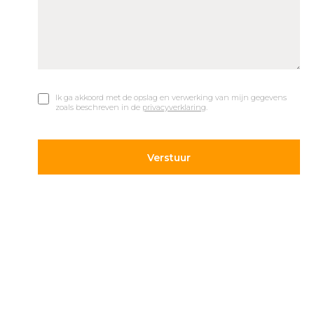
Ik ga akkoord met de opslag en verwerking van mijn gegevens
zoals beschreven in de
privacyverklaring
.
© 2019 Car Parks |
Privacy en Disclaimer
Adres
Volg ons
Hietweideweg 14
Blijf op de hoogte van de