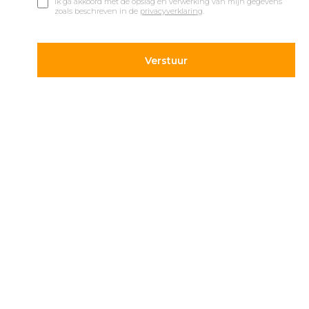
Ik ga akkoord met de opslag en verwerking van mijn gegevens
zoals beschreven in de
privacyverklaring
.
© 2019 Car Parks |
Privacy en Disclaimer
Adres
Volg ons
Hietweideweg 14
Blijf op de hoogte van de
7391 XX Twello
laatste ontwikkelingen op
parkeergebied. Volg ons
+31 (0) 571 277 340
op onze social kanalen.
info@carparks.nl