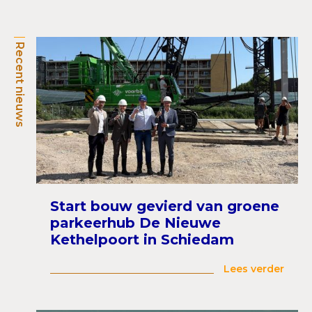
Recent nieuws
Start bouw gevierd van groene
parkeerhub De Nieuwe
Kethelpoort in Schiedam
Lees verder