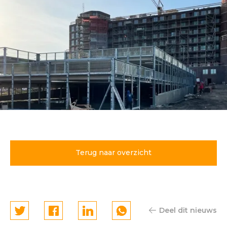
Parkeergarage
Bataviahaven Lelystad
schiet de grond uit
Terug naar overzicht
Deel dit nieuws