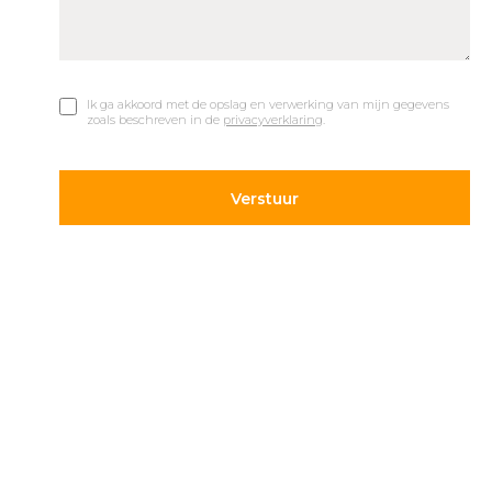
Ik ga akkoord met de opslag en verwerking van mijn gegevens
zoals beschreven in de
privacyverklaring
.
© 2019 Car Parks |
Privacy en Disclaimer
Adres
Volg ons
Hietweideweg 14
Blijf op de hoogte van de
7391 XX Twello
laatste ontwikkelingen op
parkeergebied. Volg ons