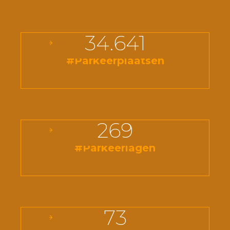
34.641
#Parkeerplaatsen
269
#Parkeerlagen
73