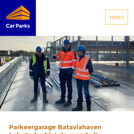
MENU
Parkeergarage Bataviahaven