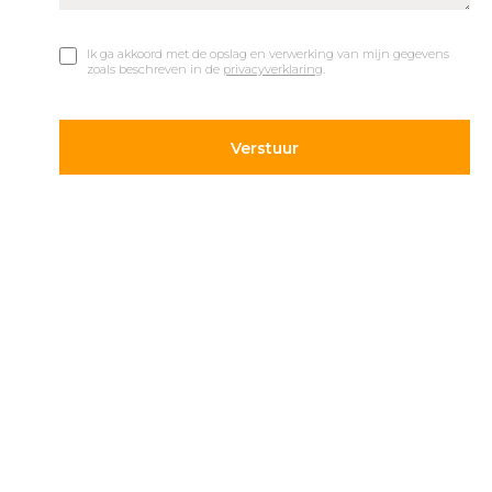
Ik ga akkoord met de opslag en verwerking van mijn gegevens
zoals beschreven in de
privacyverklaring
.
© 2019 Car Parks |
Privacy en Disclaimer
Adres
Volg ons
Hietweideweg 14
Blijf op de hoogte van de
7391 XX Twello
laatste ontwikkelingen op
parkeergebied. Volg ons
+31 (0) 571 277 340
op onze social kanalen.
info@carparks.nl