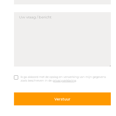
Ik ga akkoord met de opslag en verwerking van mijn gegevens
zoals beschreven in de
privacyverklaring
.