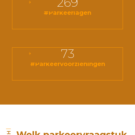
269
#Parkeerlagen
73
#Parkeervoorzieningen
Welk parkeervraagstuk