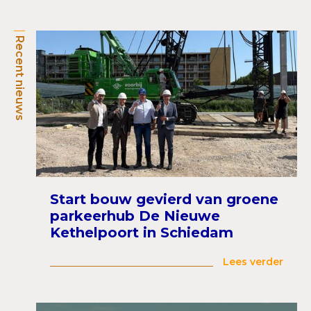
Recent nieuws
Start bouw gevierd van groene
parkeerhub De Nieuwe
Kethelpoort in Schiedam
Lees verder