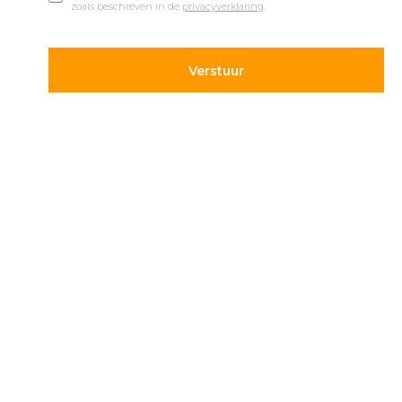
zoals beschreven in de
privacyverklaring
.
© 2019 Car Parks |
Privacy en Disclaimer
Adres
Volg ons
Hietweideweg 14
Blijf op de hoogte van de
7391 XX Twello
laatste ontwikkelingen op
parkeergebied. Volg ons
+31 (0) 571 277 340
op onze social kanalen.
info@carparks.nl