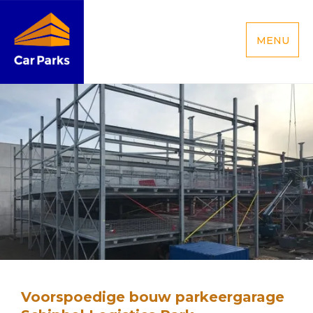
MENU
Voorspoedige bouw parkeergarage