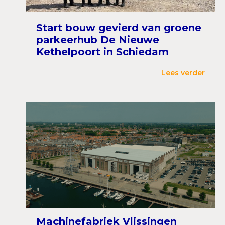
Start bouw gevierd van groene
parkeerhub De Nieuwe
Kethelpoort in Schiedam
Lees verder
Machinefabriek Vlissingen