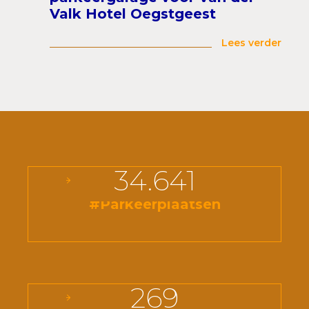
Valk Hotel Oegstgeest
Lees verder
34.641
#Parkeerplaatsen
269