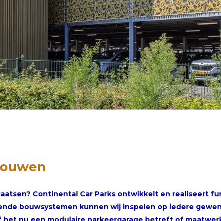
bouwen
atsen? Continental Car Parks ontwikkelt en realiseert f
ende bouwsystemen kunnen wij inspelen op iedere gewenst
f het nu een modulaire parkeergarage betreft of maatwer