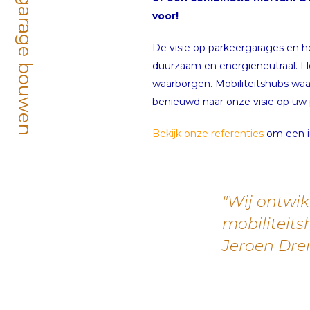
Parkeergarage bouwen
voor!
De visie op parkeergarages en h
duurzaam en energieneutraal. Fl
waarborgen. Mobiliteitshubs waa
benieuwd naar onze visie op uw
Bekijk onze referenties
om een in
"Wij ontwi
mobiliteit
Jeroen Dren