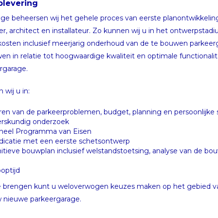
plevering
ge beheersen wij het gehele proces van eerste planontwikkeling 
architect en installateur. Zo kunnen wij u in het ontwerpstad
kosten inclusief meerjarig onderhoud van de te bouwen parkeerg
en in relatie tot hoogwaardige kwaliteit en optimale functional
rgarage.
wij u in:
eren van de parkeerproblemen, budget, planning en persoonlijke
erskundig onderzoek
ioneel Programma van Eisen
icatie met een eerste schetsontwerp
nitieve bouwplan inclusief welstandstoetsing, analyse van de b
optijd
t te brengen kunt u weloverwogen keuzes maken op het gebied 
uw nieuwe parkeergarage.