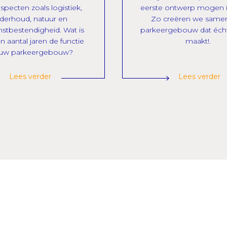
specten zoals logistiek,
eerste ontwerp mogen i
derhoud, natuur en
Zo creëren we same
stbestendigheid. Wat is
parkeergebouw dat éch
n aantal jaren de functie
maakt!.
 uw parkeergebouw?
Lees verder
Lees verder