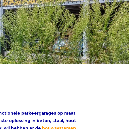
unctionele parkeergarages op maat.
e oplossing in beton, staal, hout
k, wij hebben er de
bouwsystemen