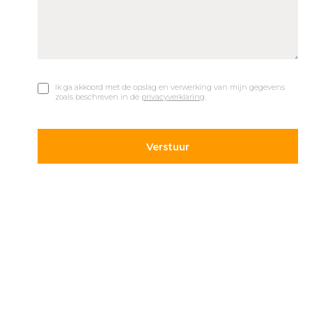
Ik ga akkoord met de opslag en verwerking van mijn gegevens
zoals beschreven in de
privacyverklaring
.
© 2019 Car Parks |
Privacy en Disclaimer
Adres
Volg ons
Hietweideweg 14
Blijf op de hoogte van de
7391 XX Twello
laatste ontwikkelingen op