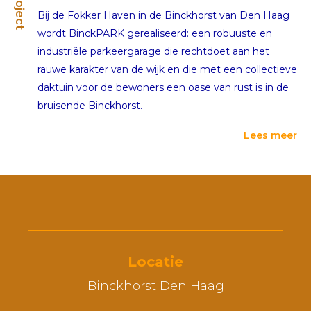
Project
Bij de Fokker Haven in de Binckhorst van Den Haag
wordt BinckPARK gerealiseerd: een robuuste en
industriële parkeergarage die rechtdoet aan het
rauwe karakter van de wijk en die met een collectieve
daktuin voor de bewoners een oase van rust is in de
bruisende Binckhorst.
Lees meer
Locatie
Binckhorst Den Haag