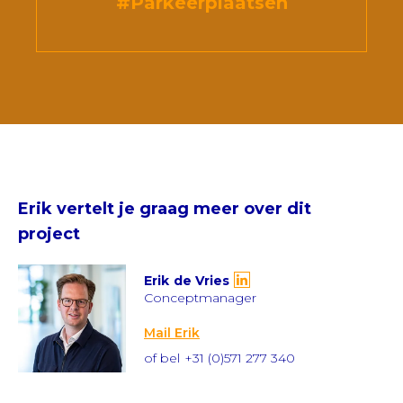
#Parkeerplaatsen
Erik
vertelt je graag meer over dit
project
Erik
de Vries
Conceptmanager
Mail Erik
of bel
+31 (0)571 277 340