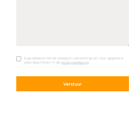
Ik ga akkoord met de opslag en verwerking van mijn gegevens
zoals beschreven in de
privacyverklaring
.
© 2019 Car Parks |
Privacy en Disclaimer