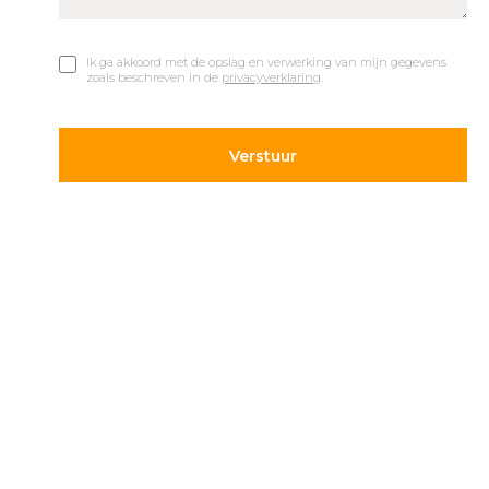
Ik ga akkoord met de opslag en verwerking van mijn gegevens
zoals beschreven in de
privacyverklaring
.
© 2019 Car Parks |
Privacy en Disclaimer
Adres
Volg ons
Hietweideweg 14
Blijf op de hoogte van de
7391 XX Twello
laatste ontwikkelingen op
parkeergebied. Volg ons
+31 (0) 571 277 340
op onze social kanalen.
info@carparks.nl