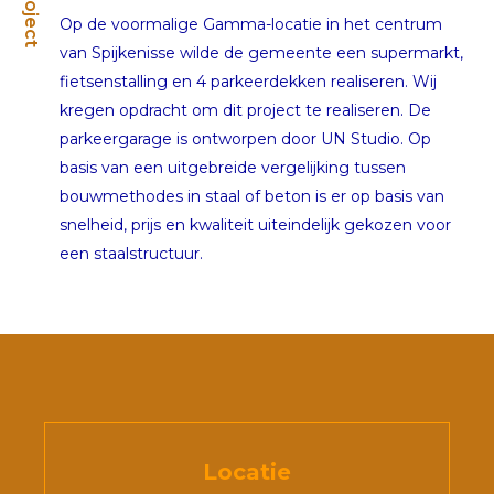
Project
Op de voormalige Gamma-locatie in het centrum
van Spijkenisse wilde de gemeente een supermarkt,
fietsenstalling en 4 parkeerdekken realiseren. Wij
kregen opdracht om dit project te realiseren. De
parkeergarage is ontworpen door UN Studio. Op
basis van een uitgebreide vergelijking tussen
bouwmethodes in staal of beton is er op basis van
snelheid, prijs en kwaliteit uiteindelijk gekozen voor
een staalstructuur.
Locatie