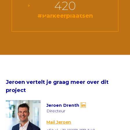
420
#Parkeerplaatsen
Jeroen
vertelt je graag meer over dit
project
Jeroen
Drenth
Directeur
Mail Jeroen