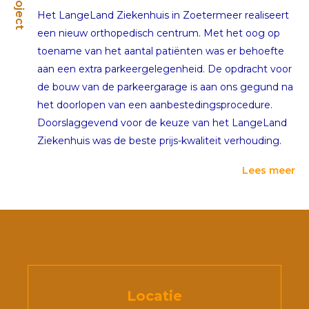
Project
Het LangeLand Ziekenhuis in Zoetermeer realiseert
een nieuw orthopedisch centrum. Met het oog op
toename van het aantal patiënten was er behoefte
aan een extra parkeergelegenheid. De opdracht voor
de bouw van de parkeergarage is aan ons gegund na
het doorlopen van een aanbestedingsprocedure.
Doorslaggevend voor de keuze van het LangeLand
Ziekenhuis was de beste prijs-kwaliteit verhouding.
Lees meer
Locatie