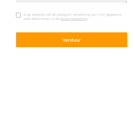
Ik ga akkoord met de opslag en verwerking van mijn gegevens
zoals beschreven in de
privacyverklaring
.
© 2019 Car Parks |
Privacy en Disclaimer
Adres
Volg ons
Hietweideweg 14
Blijf op de hoogte van de
7391 XX Twello
laatste ontwikkelingen op
parkeergebied. Volg ons
+31 (0) 571 277 340
op onze social kanalen.
info@carparks.nl