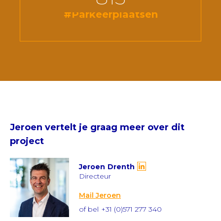
#Parkeerplaatsen
Jeroen
vertelt je graag meer over dit
project
Jeroen
Drenth
Directeur
Mail Jeroen
of bel
+31 (0)571 277 340