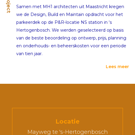
Project
Samen met MH1 architecten uit Maastricht kregen
we de Design, Build en Maintain opdracht voor het
parkeerdek op de P&R-locatie NS station in ‘s
Hertogenbosch. We werden geselecteerd op basis
van de beste beoordeling op ontwerp, prijs, planning
en onderhouds- en beheerskosten voor een periode
van tien jaar.
Lees meer
Locatie
Mayweg te 's-Hertogenbosch