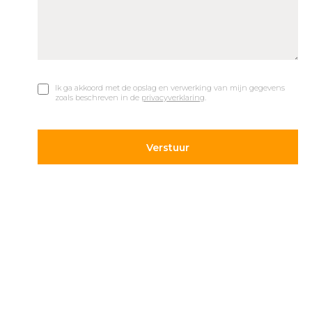
Ik ga akkoord met de opslag en verwerking van mijn gegevens
zoals beschreven in de
privacyverklaring
.
© 2019 Car Parks |
Privacy en Disclaimer
Adres
Volg ons
Hietweideweg 14
Blijf op de hoogte van de
7391 XX Twello
laatste ontwikkelingen op