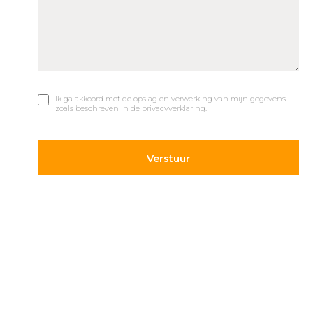
Ik ga akkoord met de opslag en verwerking van mijn gegevens
zoals beschreven in de
privacyverklaring
.
© 2019 Car Parks |
Privacy en Disclaimer
Adres
Volg ons
Hietweideweg 14
Blijf op de hoogte van de