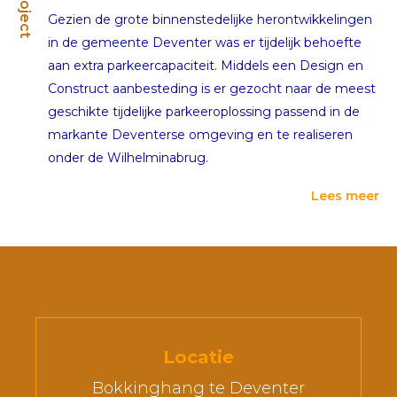
Project
Gezien de grote binnenstedelijke herontwikkelingen
in de gemeente Deventer was er tijdelijk behoefte
aan extra parkeercapaciteit. Middels een Design en
Construct aanbesteding is er gezocht naar de meest
geschikte tijdelijke parkeeroplossing passend in de
markante Deventerse omgeving en te realiseren
onder de Wilhelminabrug.
Lees meer
Locatie
Bokkinghang te Deventer