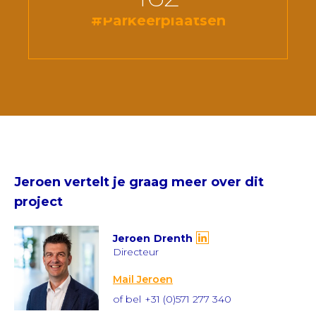
#Parkeerplaatsen
Jeroen
vertelt je graag meer over dit
project
Jeroen
Drenth
Directeur
Mail Jeroen
of bel
+31 (0)571 277 340