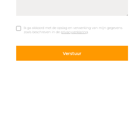
Ik ga akkoord met de opslag en verwerking van mijn gegevens
zoals beschreven in de
privacyverklaring
.
© 2019 Car Parks |
Privacy en Disclaimer
Adres
Volg ons
Hietweideweg 14
Blijf op de hoogte van de
7391 XX Twello
laatste ontwikkelingen op
parkeergebied. Volg ons