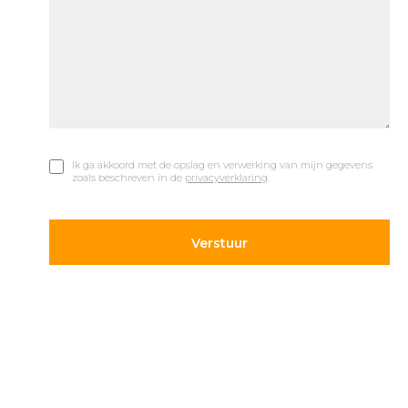
Ik ga akkoord met de opslag en verwerking van mijn gegevens
zoals beschreven in de
privacyverklaring
.
© 2019 Car Parks |
Privacy en Disclaimer