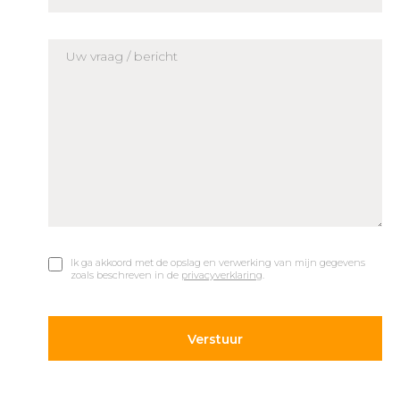
Ik ga akkoord met de opslag en verwerking van mijn gegevens
zoals beschreven in de
privacyverklaring
.