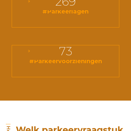
269
#Parkeerlagen
73
#Parkeervoorzieningen
Welk parkeervraagstuk